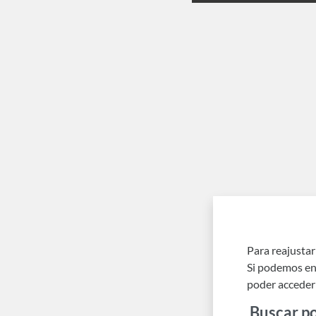
Salta al contenido principal
Para reajustar
Si podemos enc
poder acceder
Buscar p
Buscar p