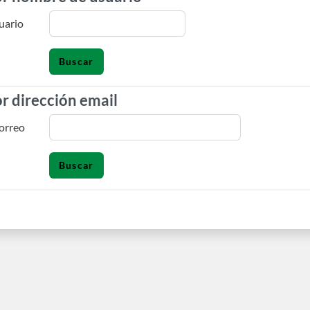
uario
r dirección email
r dirección email
correo