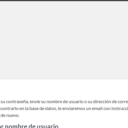
 su contraseña, envíe su nombre de usuario o su dirección de corre
ontrarlo en la base de datos, le enviaremos un email con instrucc
 de nuevo.
or nombre de usuario
or nombre de usuario