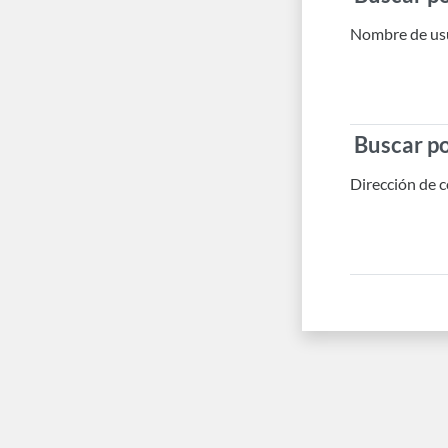
Nombre de us
Buscar po
Buscar po
Dirección de 